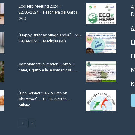
A
EcoHerp Meeting 2024 –
22/06/2024 – Peschiera del Garda
D
(VR)
A
“Happy Birthday Miagolandia” – 23-
E
24/09/2023 – Mediglia (MI)
F
Cambiamenti climatici: l’uomo, il
M
cane, il gatto e la leishmaniosi! –...
R
“Enci Winner 2022 & Pets on
Christmas” – 16-18/12/2022 –
Milano
C