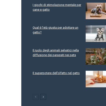
I giochi di stimolazione mentale per
cane e gatto
Qual è l’età giusta per adottare un
gatto?
Il ruolo degli animali selvatici nella
diffusione dei parassiti nei pets
Il superpotere dell’olfatto nel gatto