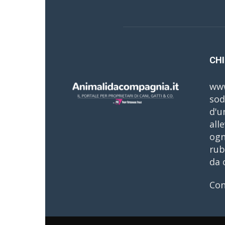
CHI
www
sod
d'u
all
ogn
rub
da 
Con