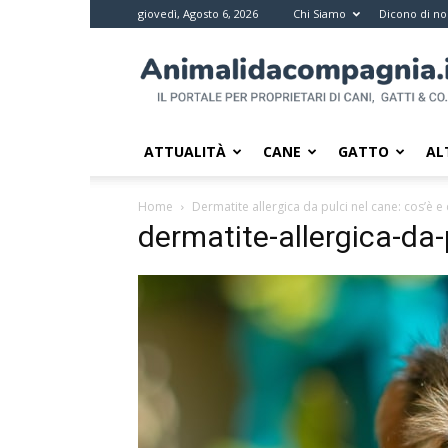
giovedì, Agosto 6, 2026
Chi Siamo
Dicono di no
Animali
da
compagnia
–
Il
ATTUALITÀ
CANE
GATTO
AL
portale
per
Home
Dermatite allergica da pulci nel cane: cos’è e
i
dermatite-allergica-da-
proprietari
di
pet