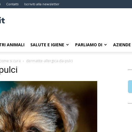
i
Contatti
Iscriviti alla newsletter
TRI ANIMALI
SALUTE E IGIENE
PARLIAMO DI
AZIENDE
 come si cura
dermatite-allergica-da-pulci
pulci