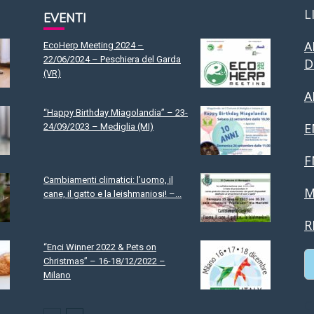
L
EVENTI
A
EcoHerp Meeting 2024 –
22/06/2024 – Peschiera del Garda
D
(VR)
A
“Happy Birthday Miagolandia” – 23-
E
24/09/2023 – Mediglia (MI)
F
Cambiamenti climatici: l’uomo, il
M
cane, il gatto e la leishmaniosi! –...
R
“Enci Winner 2022 & Pets on
Christmas” – 16-18/12/2022 –
Milano
C