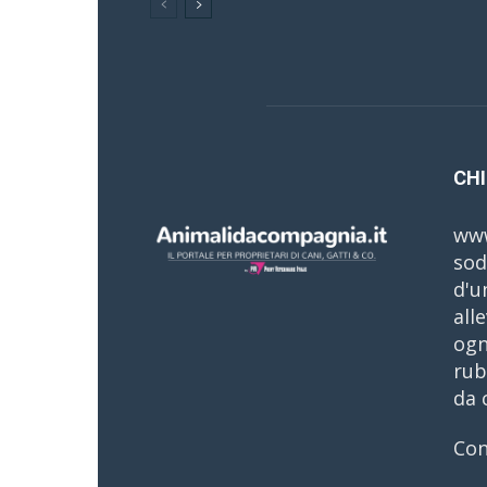
CHI
www
sod
d'u
all
ogn
rub
da 
Con