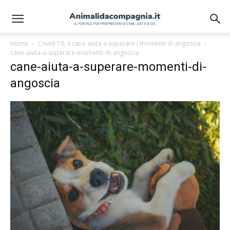
Home
Covid-19, il cane aiuta a superare i momenti di angoscia
cane-aiuta-a-superare-momenti-di-angoscia
cane-aiuta-a-superare-momenti-di-
angoscia