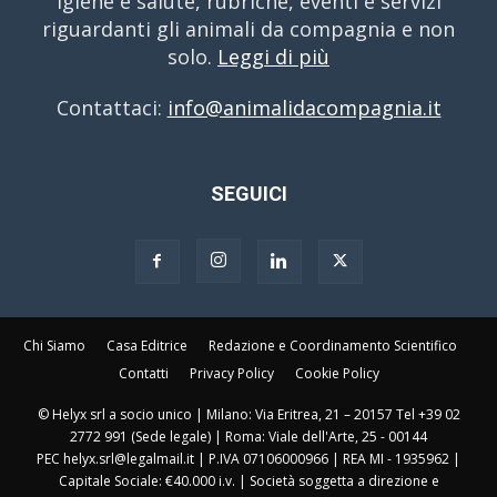
igiene e salute, rubriche, eventi e servizi
riguardanti gli animali da compagnia e non
solo.
Leggi di più
Contattaci:
info@animalidacompagnia.it
SEGUICI
Chi Siamo
Casa Editrice
Redazione e Coordinamento Scientifico
Contatti
Privacy Policy
Cookie Policy
© Helyx srl a socio unico | Milano: Via Eritrea, 21 – 20157 Tel +39 02
2772 991 (Sede legale) | Roma: Viale dell'Arte, 25 - 00144
PEC helyx.srl@legalmail.it | P.IVA 07106000966 | REA MI - 1935962 |
Capitale Sociale: €40.000 i.v. | Società soggetta a direzione e