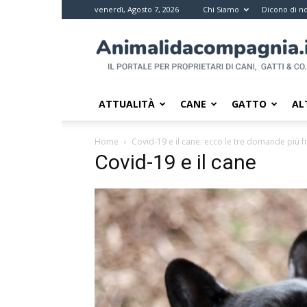
venerdì, Agosto 7, 2026
Chi Siamo
Dicono di no
Animali
da
compagnia
–
Il
ATTUALITÀ
CANE
GATTO
AL
portale
per
Home
Covid-19 e il cane: ecco le tre domande più f
i
Covid-19 e il cane
proprietari
di
pet