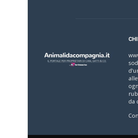
CHI
www
sod
d'u
all
ogn
rub
da 
Con