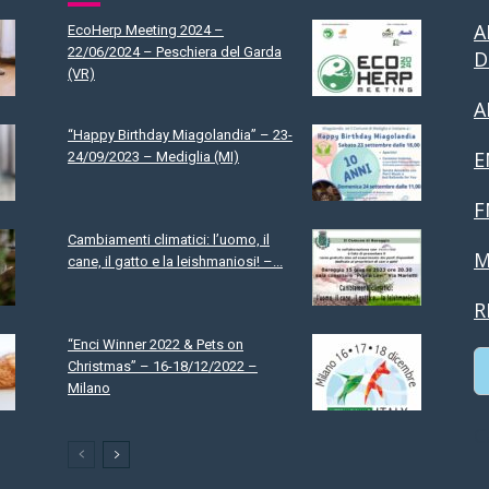
A
EcoHerp Meeting 2024 –
22/06/2024 – Peschiera del Garda
D
(VR)
A
“Happy Birthday Miagolandia” – 23-
E
24/09/2023 – Mediglia (MI)
F
Cambiamenti climatici: l’uomo, il
M
cane, il gatto e la leishmaniosi! –...
R
“Enci Winner 2022 & Pets on
Christmas” – 16-18/12/2022 –
Milano
C