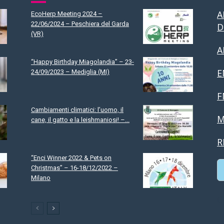
A
EcoHerp Meeting 2024 –
22/06/2024 – Peschiera del Garda
D
(VR)
A
“Happy Birthday Miagolandia” – 23-
E
24/09/2023 – Mediglia (MI)
F
Cambiamenti climatici: l’uomo, il
M
cane, il gatto e la leishmaniosi! –...
R
“Enci Winner 2022 & Pets on
Christmas” – 16-18/12/2022 –
Milano
C