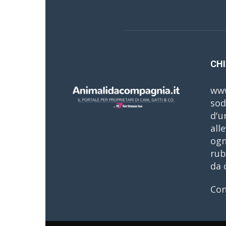
CHI
www
sod
d'u
all
ogn
rub
da 
Con