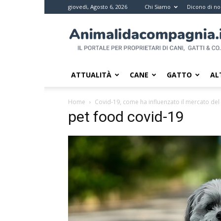
giovedì, Agosto 6, 2026
Chi Siamo
Dicono di no
Animali
da
compagnia
–
Il
ATTUALITÀ
CANE
GATTO
AL
portale
per
Home
Covid-19, come ha influenzato il mercato del
i
pet food covid-19
proprietari
di
pet