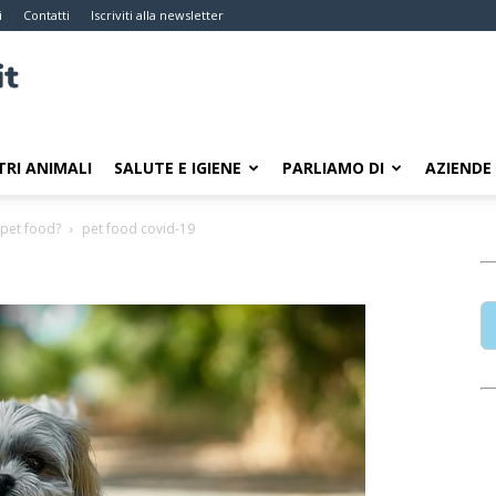
i
Contatti
Iscriviti alla newsletter
TRI ANIMALI
SALUTE E IGIENE
PARLIAMO DI
AZIENDE
 pet food?
pet food covid-19