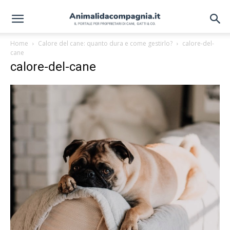
Home
Calore del cane: quanto dura e come gestirlo?
calore-del-
cane
calore-del-cane