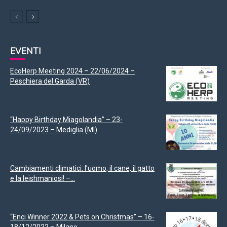
EVENTI
EcoHerp Meeting 2024 – 22/06/2024 –
Peschiera del Garda (VR)
“Happy Birthday Miagolandia” – 23-
24/09/2023 – Mediglia (MI)
Cambiamenti climatici: l’uomo, il cane, il gatto
e la leishmaniosi! –...
“Enci Winner 2022 & Pets on Christmas” – 16-
18/12/2022 – Milano