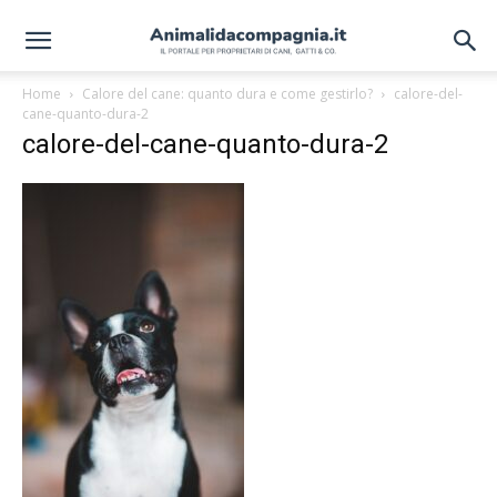
Home
Calore del cane: quanto dura e come gestirlo?
calore-del-
cane-quanto-dura-2
calore-del-cane-quanto-dura-2