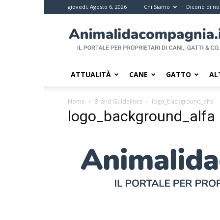
giovedì, Agosto 6, 2026
Chi Siamo
Dicono di no
Animali
da
compagnia
–
Il
ATTUALITÀ
CANE
GATTO
AL
portale
per
Home
Brand Guidelines
logo_background_alfa
i
logo_background_alfa
proprietari
di
pet