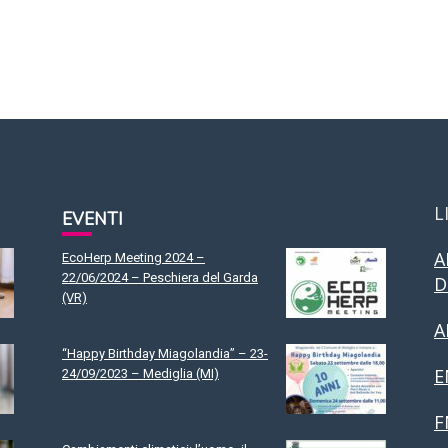
L
EVENTI
A
EcoHerp Meeting 2024 –
22/06/2024 – Peschiera del Garda
D
(VR)
A
“Happy Birthday Miagolandia” – 23-
E
24/09/2023 – Mediglia (MI)
F