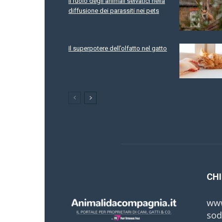
Il ruolo degli animali selvatici nella
diffusione dei parassiti nei pets
Il superpotere dell’olfatto nel gatto
CHI
www
sod