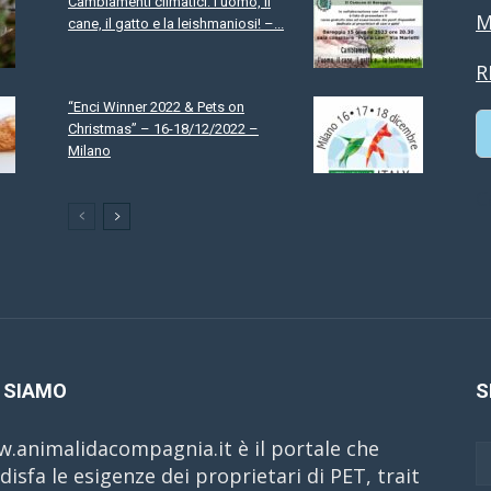
Cambiamenti climatici: l’uomo, il
M
cane, il gatto e la leishmaniosi! –...
R
“Enci Winner 2022 & Pets on
Christmas” – 16-18/12/2022 –
Milano
C
 SIAMO
S
.animalidacompagnia.it è il portale che
disfa le esigenze dei proprietari di PET, trait