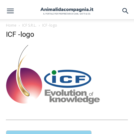
Home
ICF S.R.L.
ICF -logo
ICF -logo