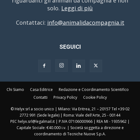
riguardanti gli animali da compagnia e non
solo.
Leggi di più
Contattaci:
info@animalidacompagnia.it
SEGUICI
Chi Siamo
Casa Editrice
Redazione e Coordinamento Scientifico
Contatti
Privacy Policy
Cookie Policy
© Helyx srl a socio unico | Milano: Via Eritrea, 21 – 20157 Tel +39 02
2772 991 (Sede legale) | Roma: Viale dell'Arte, 25 - 00144
PEC helyx.srl@legalmail.it | P.IVA 07106000966 | REA MI - 1935962 |
Capitale Sociale: €40.000 i.v. | Società soggetta a direzione e
coordinamento di Tecniche Nuove S.p.A.