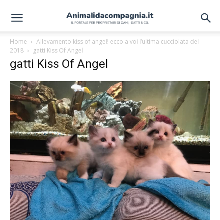
Home
Allevamento kiss of angel! ecco a voi l’ultima cucciolata del
2018
gatti Kiss Of Angel
gatti Kiss Of Angel