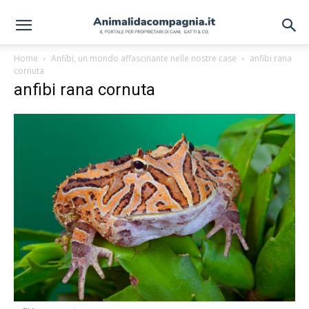
Home
Anfibi, un mondo affascinante nelle nostre case
anfibi rana
cornuta
anfibi rana cornuta