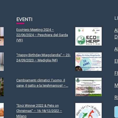
L
EVENTI
A
EcoHerp Meeting 2024 –
22/06/2024 – Peschiera del Garda
D
(VR)
A
“Happy Birthday Miagolandia” – 23-
E
24/09/2023 – Mediglia (MI)
F
Cambiamenti climatici: l’uomo, il
M
cane, il gatto e la leishmaniosi! –...
R
“Enci Winner 2022 & Pets on
Christmas” – 16-18/12/2022 –
Milano