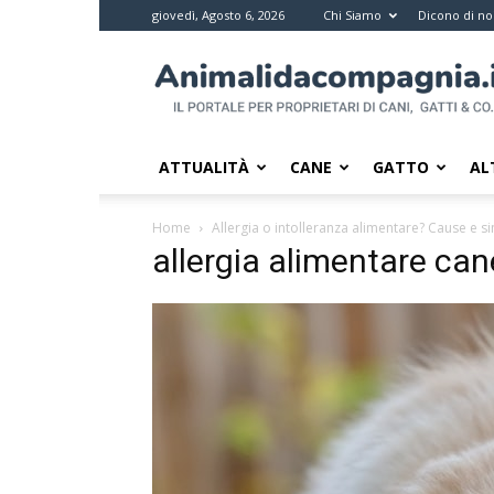
giovedì, Agosto 6, 2026
Chi Siamo
Dicono di no
Animali
da
compagnia
–
Il
ATTUALITÀ
CANE
GATTO
AL
portale
per
Home
Allergia o intolleranza alimentare? Cause e s
i
allergia alimentare can
proprietari
di
pet