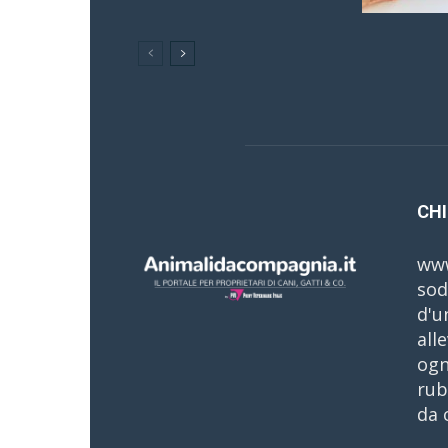
CHI
www
sod
d'u
all
ogn
rub
da 