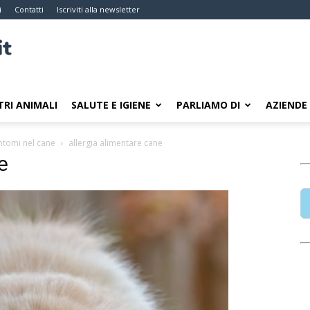
i
Contatti
Iscriviti alla newsletter
TRI ANIMALI
SALUTE E IGIENE
PARLIAMO DI
AZIENDE
intomi nel cane
allergia alimentare cane
e