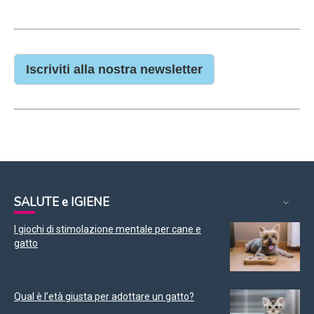
Iscriviti alla nostra newsletter
SALUTE e IGIENE
I giochi di stimolazione mentale per cane e
gatto
Qual è l’età giusta per adottare un gatto?