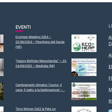
L
EVENTI
A
EcoHerp Meeting 2024 –
22/06/2024 – Peschiera del Garda
D
(VR)
A
“Happy Birthday Miagolandia” – 23-
E
24/09/2023 – Mediglia (MI)
F
Cambiamenti climatici: l’uomo, il
M
cane, il gatto e la leishmaniosi! –...
R
“Enci Winner 2022 & Pets on