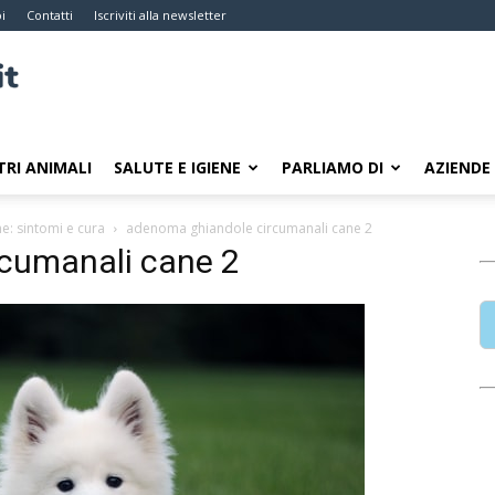
i
Contatti
Iscriviti alla newsletter
TRI ANIMALI
SALUTE E IGIENE
PARLIAMO DI
AZIENDE
e: sintomi e cura
adenoma ghiandole circumanali cane 2
cumanali cane 2