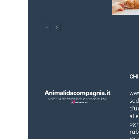
CHI
www
sod
d'u
all
ogn
rub