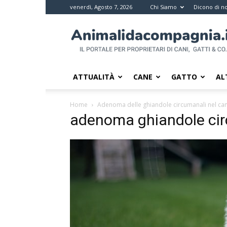
venerdì, Agosto 7, 2026
Chi Siamo
Dicono di no
Animali
da
compagnia
–
Il
ATTUALITÀ
CANE
GATTO
AL
portale
per
Home
Adenoma delle ghiandole circumanali nel can
i
adenoma ghiandole cir
proprietari
di
pet