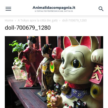
Home
A Tokyo apre la città dei gatti
doll-700679_1280
doll-700679_1280