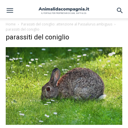
Home
Parassiti del coniglio: attenzione al Passalurus ambiguus
parassiti del coniglio
parassiti del coniglio